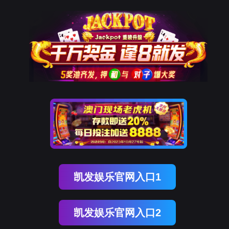
凯发娱乐官网入口1
凯发娱乐官网入口2