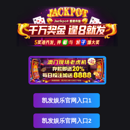
凯发娱乐官网入口1
凯发娱乐官网入口2