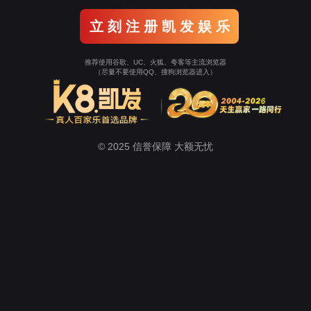
立 刻 注 册 凯 发 娱 乐
推荐使用谷歌、UC、火狐、夸客等主流浏览器
（尽量不要使用QQ、搜狗浏览器进入）
© 2025 信誉保障 大额无忧